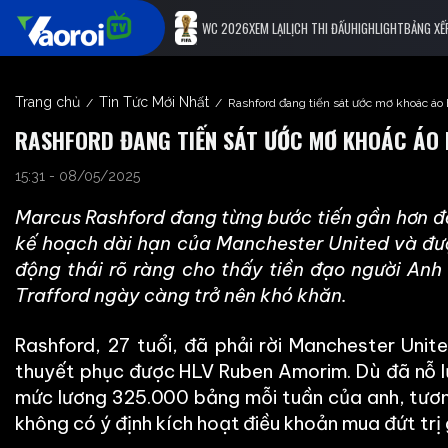
WC 2026
XEM LẠI
LỊCH THI ĐẤU
HIGHLIGHT
BẢNG XẾ
Trang chủ
Tin Tức Mới Nhất
/
/
Rashford đang tiến sát ước mơ khoác áo
RASHFORD ĐANG TIẾN SÁT ƯỚC MƠ KHOÁC ÁO
15:31 - 08/05/2025
Marcus Rashford đang từng bước tiến gần hơn đ
kế hoạch dài hạn của Manchester United và được
động thái rõ ràng cho thấy tiền đạo người Anh
Trafford ngày càng trở nên khó khăn.
Rashford, 27 tuổi, đã phải rời Manchester Uni
thuyết phục được HLV Ruben Amorim. Dù đã nỗ lực
mức lương 325.000 bảng mỗi tuần của anh, tương
không có ý định kích hoạt điều khoản mua đứt trị 