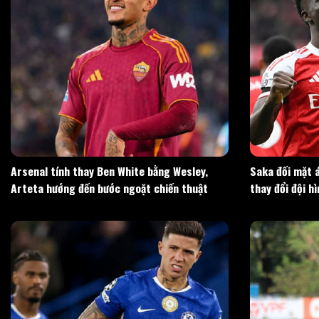
Arsenal tính thay Ben White bằng Wesley,
Saka đối mặt á
Arteta hướng đến bước ngoặt chiến thuật
thay đổi đội h