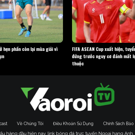
 hẹn phần còn lại mùa giải vì
FIFA ASEAN Cup xuất hiện, tuyể
ụn
đứng trước nguy cơ đánh mất l
thuộc
cast
Về Chúng Tôi
Điều Khoản Sử Dụng
Chính Sách Bảo
đấu hàng đầu hiện nay, link bóng đá trực tuyến Ngoại hạng Anh, 