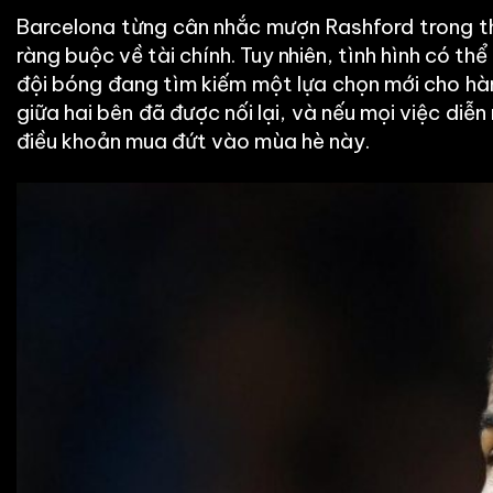
Barcelona từng cân nhắc mượn Rashford trong t
ràng buộc về tài chính. Tuy nhiên, tình hình có th
đội bóng đang tìm kiếm một lựa chọn mới cho hàn
giữa hai bên đã được nối lại, và nếu mọi việc diễ
điều khoản mua đứt vào mùa hè này.