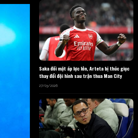
Saka đối mặt áp lực lớn, Arteta bị thúc giục
thay đổi đội hình sau trận thua Man City
27/03/2026