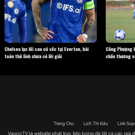
Chelsea lạc lối sau cú sốc tại Everton, bài
Công Phượng lỡ
toán thủ lĩnh chưa có lời giải
chấn thương s
Trang Chủ
Lịch Thi Đấu
Link Sop
Vaoroi.TV là website phát trực tiếp bóng đá tất cả các giải 