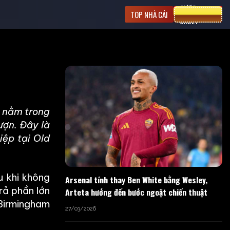
CƯỢC
TOP NHÀ CÁI
8XBET
n nằm trong
ượn. Đây là
iệp tại Old
u khi không
Arsenal tính thay Ben White bằng Wesley,
rả phần lớn
Arteta hướng đến bước ngoặt chiến thuật
 Birmingham
27/03/2026