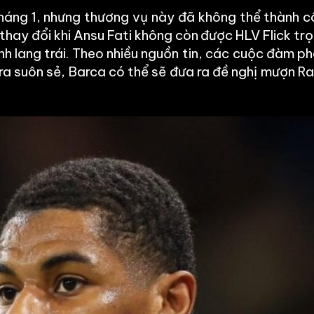
háng 1, nhưng thương vụ này đã không thể thành 
ể thay đổi khi Ansu Fati không còn được HLV Flick t
h lang trái. Theo nhiều nguồn tin, các cuộc đàm p
n ra suôn sẻ, Barca có thể sẽ đưa ra đề nghị mượn 