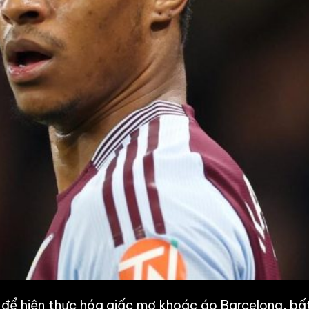
để hiện thực hóa giấc mơ khoác áo Barcelona, bấ