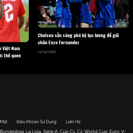
Chelsea sẵn sàng phá kỷ lục lương để giữ
chân Enzo Fernandez
n Việt Nam
23/03/2026
ợi thế quen
 Mật
Điều Khoản Sử Dụng
Liên Hệ
Bundesliga, La Liga, Serie A, Cúp C1, C2, World Cup, Euro, V-