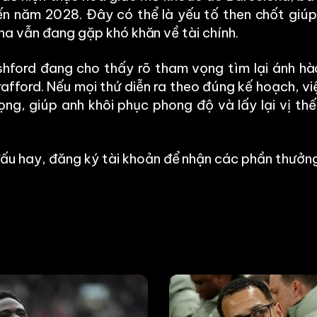
n năm 2028. Đây có thể là yếu tố then chốt giú
 Nha vẫn đang gặp khó khăn về tài chính.
shford đang cho thấy rõ tham vọng tìm lại ánh h
afford. Nếu mọi thứ diễn ra theo đúng kế hoạch, vi
ng, giúp anh khôi phục phong độ và lấy lại vị thế
ấu hay, đăng ký tài khoản để nhận các phần thưởng 