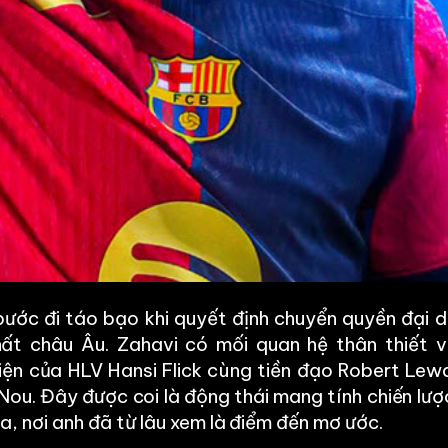
bước đi táo bạo khi quyết định chuyển quyền đại di
hất châu Âu. Zahavi có mối quan hệ thân thiết v
diện của HLV Hansi Flick cùng tiền đạo Robert Le
Nou. Đây được coi là động thái mang tính chiến lư
, nơi anh đã từ lâu xem là điểm đến mơ ước.