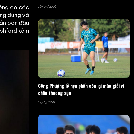
công do các
26/03/2026
rọng dụng và
hán ban đầu
Rashford kèm
Công Phượng lỡ hẹn phần còn lại mùa giải vì
chấn thương sụn
25/03/2026