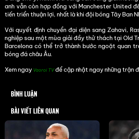
anh vẫn còn hợp đồng với Manchester United đế
tiến triển thuận lợi, nhất là khi đội bóng Tây Ban
Với quyết định chuyển đại diện sang Zahavi, Ra
nghiệp sau một mùa giải đầy thử thách tại Old Tr
Barcelona có thể trở thành bước ngoặt quan trọ
bóng đá châu Âu.
Xem ngay
để cập nhật ngay những trận đ
Vaoroi TV
BÌNH LUẬN
BÀI VIẾT LIÊN QUAN