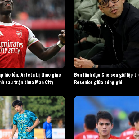
p lực lớn, Arteta bị thúc giục
Ban lãnh đạo Chelsea giữ lập t
ình sau trận thua Man City
Rosenior giữa sóng gió