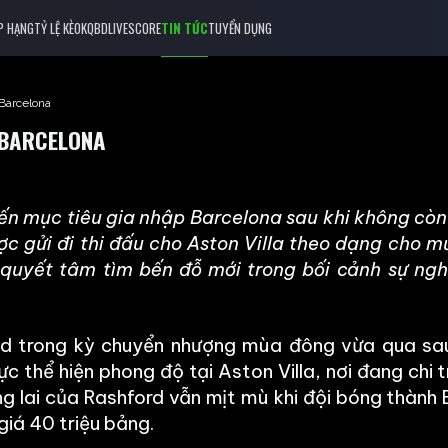
P HẠNG
TỶ LỆ KÈO
KQBD
LIVESCORE
TIN TỨC
TUYỂN DỤNG
 Barcelona
 BARCELONA
ến mục tiêu gia nhập Barcelona sau khi không cò
 gửi đi thi đấu cho Aston Villa theo dạng cho m
 quyết tâm tìm bến đỗ mới trong bối cảnh sự ngh
ted trong kỳ chuyển nhượng mùa đông vừa qua sa
 thể hiện phong độ tại Aston Villa, nơi đang chi t
 lai của Rashford vẫn mịt mù khi đội bóng thành
giá 40 triệu bảng.