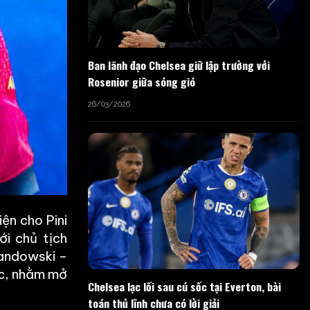
Ban lãnh đạo Chelsea giữ lập trường với
Rosenior giữa sóng gió
26/03/2026
ện cho Pini
ới chủ tịch
wandowski –
ợc, nhằm mở
Chelsea lạc lối sau cú sốc tại Everton, bài
toán thủ lĩnh chưa có lời giải