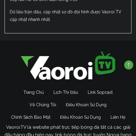
Dữ liệu trận đấu, cập nhật sơ đồ đội hình được Vaoroi TV
cập nhật nhanh nhất.
Trang Chủ
Lịch Thi Đấu
Link Sopcast
Về Chúng Tôi
Điều Khoản Sử Dụng
Chính Sách Bảo Mật
Điều Khoản Sử Dụng
Liên Hệ
Vaoroi.TV là website phát trực tiếp bóng đá tất cả các giải
đấu hàng đầu hiện nay, link bóng đá trực tuyến Ngoại hạng