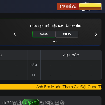
CƯỢC
TOP NHÀ CÁI
8XBET
THEO BẠN THÌ TRẬN NÀY TÀI HAY XỈU?
TÀI 0%
XỈU 0%
ỈU
PHẠT GÓC
-
SỚM
-
-
-
-
FT
-
-
-
Anh Em Muốn Tham Gia Đặt Cược Thì
CHAT