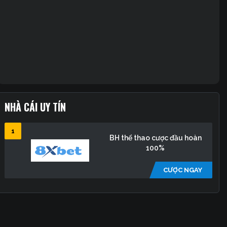
NHÀ CÁI UY TÍN
1
BH thể thao cược đầu hoàn
100%
CƯỢC NGAY