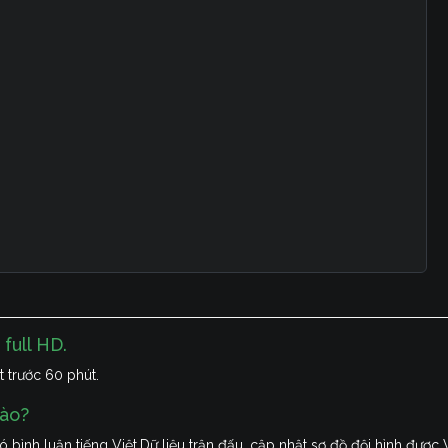
full HD.
 trước 60 phút.
nào?
 bình luận tiếng Việt.
Dữ liệu trận đấu, cập nhật sơ đồ đội hình được