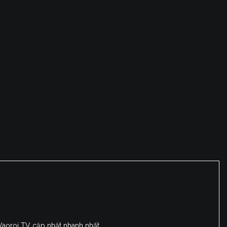
 Vaoroi TV cập nhật nhanh nhất.