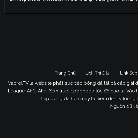
Trang Chủ
Lịch Thi Đấu
Link Sop
Vaoroi.TV là website phát trực tiếp bóng đá tất cả các giải 
League, AFC, AFF… Xem tructiepbongda tốc độ cao tại Vào Rồi 
tiep bong da hôm nay là điểm đến lý tưởng 
Nguồn dữ liệ