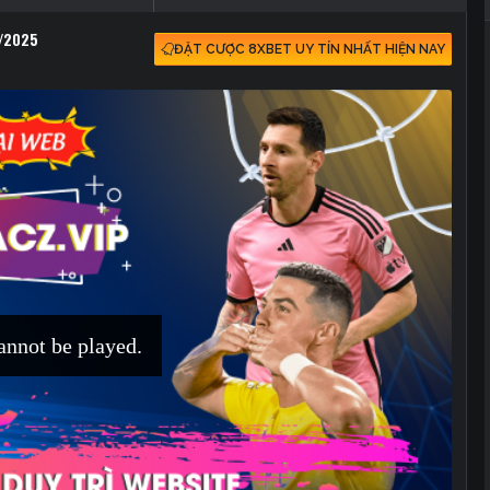
2/2025
ĐẶT CƯỢC 8XBET UY TÍN NHẤT HIỆN NAY