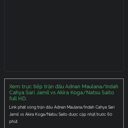
Xem trực tiếp trận đấu Adnan Maulana/Indah
Cahya Sari Jamil vs Akira Koga/Natsu Saito
full HD.
Link phát sóng trận đấu Adnan Maulana/Indah Cahya Sari
Jamil vs Akira Koga/Natsu Saito được cập nhật trước 60
phút.