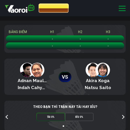
CƯỢC 8XBET
BẢNG ĐIỂM
H1
H2
H3
Adnan Maulana/Indah Cahya Sari Jamil
-
-
-
Akira Koga/Natsu Saito
-
-
-
VS
Adnan Maulana
Akira Koga
Indah Cahya Sari Jamil
Natsu Saito
THEO BẠN THÌ TRẬN NÀY TÀI HAY XỈU?
TÀI 0%
XỈU 0%