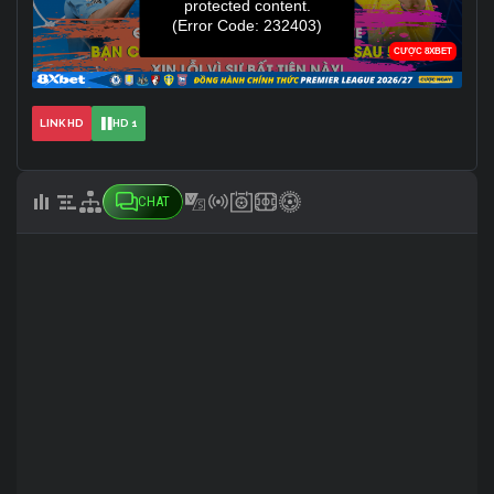
LINK HD
HD 1
CHAT