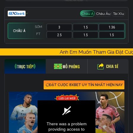
Châu Á
Châu Âu
Tài Xỉu
SỚM
3
1.5
1.36
CHÂU Á
FT
2.5
1.5
1.5
SỚM
SỚM
1.72
1.83
81.5
-
1.83
2
Anh Em Muốn Tham Gia Đặt C
FT
FT
2.1
1
93.5
-
1.66
21
CHIA SẺ
TRỰC TIẾP
MÔ PHỎNG
ĐẶT CƯỢC 8XBET UY TÍN NHẤT HIỆN NAY