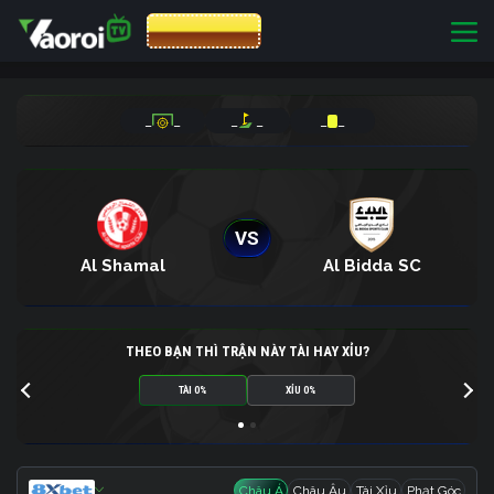
CƯỢC 8XBET
_
_
_
_
_
_
VS
Al Shamal
Al Bidda SC
THEO BẠN THÌ TRẬN NÀY TÀI HAY XỈU?
TÀI 0%
XỈU 0%
Châu Á
Châu Âu
Tài Xỉu
Phạt Góc