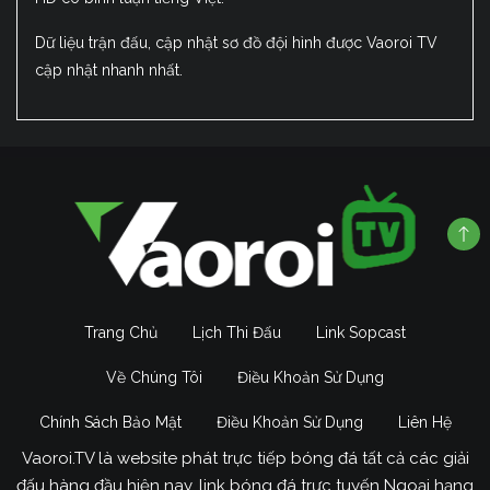
Dữ liệu trận đấu, cập nhật sơ đồ đội hình được Vaoroi TV
cập nhật nhanh nhất.
Trang Chủ
Lịch Thi Đấu
Link Sopcast
Về Chúng Tôi
Điều Khoản Sử Dụng
Chính Sách Bảo Mật
Điều Khoản Sử Dụng
Liên Hệ
Vaoroi.TV là website phát trực tiếp bóng đá tất cả các giải
đấu hàng đầu hiện nay, link bóng đá trực tuyến Ngoại hạng