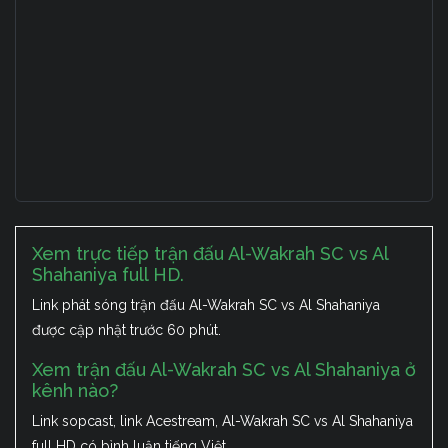
Xem trực tiếp trận đấu Al-Wakrah SC vs Al
Shahaniya full HD.
Link phát sóng trận đấu Al-Wakrah SC vs Al Shahaniya
được cập nhật trước 60 phút.
Xem trận đấu Al-Wakrah SC vs Al Shahaniya ở
kênh nào?
Link sopcast, link Acestream, Al-Wakrah SC vs Al Shahaniya
full HD có bình luận tiếng Việt.