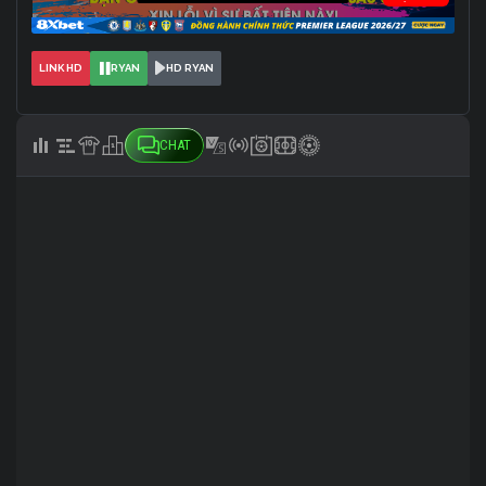
LINK HD
RYAN
HD RYAN
CHAT