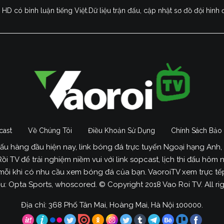
l HD có bình luận tiếng Việt.
Dữ liệu trận đấu, cập nhật sơ đồ đội hình
cast
Về Chúng Tôi
Điều Khoản Sử Dụng
Chính Sách Bảo
đấu hàng đầu hiện nay, link bóng đá trực tuyến Ngoại hạng Anh, 
TV để trải nghiệm niềm vui với link sopcast, lịch thi đấu hôm n
mỗi khi có nhu cầu xem bóng đá của bạn. VaoroiTV xem trực tếp 
u: Opta Sports, whoscored. © Copyright 2018 Vao Roi TV. All rig
Địa chỉ: 368 Phố Tân Mai, Hoàng Mai, Hà Nội 100000.