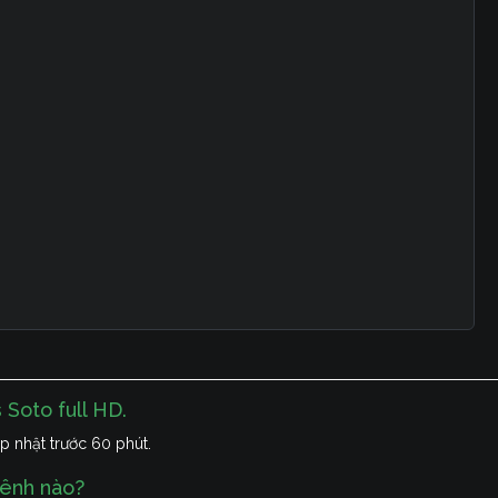
 Soto full HD.
p nhật trước 60 phút.
kênh nào?