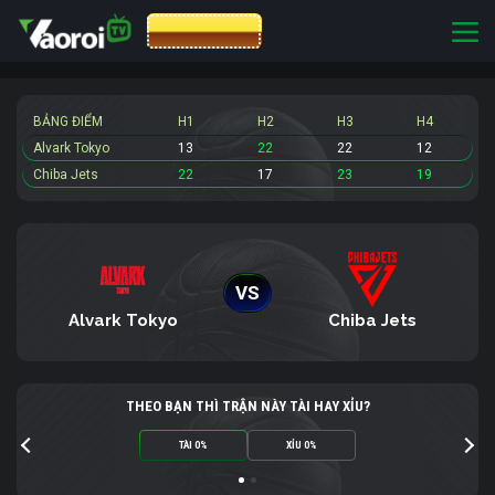
CƯỢC 8XBET
BẢNG ĐIỂM
H1
H2
H3
H4
Alvark Tokyo
13
22
22
12
Chiba Jets
22
17
23
19
VS
Alvark Tokyo
Chiba Jets
THEO BẠN THÌ TRẬN NÀY TÀI HAY XỈU?
TÀI 0%
XỈU 0%