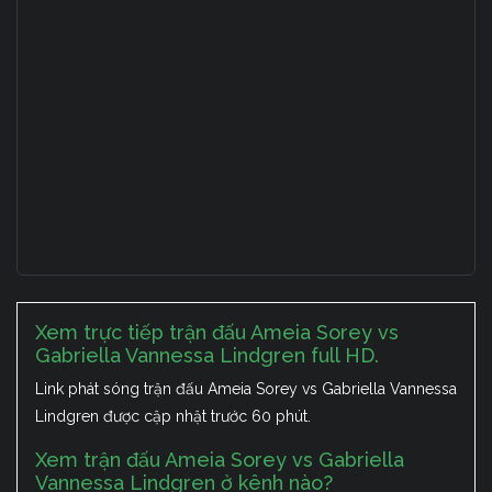
Xem trực tiếp trận đấu Ameia Sorey vs
Gabriella Vannessa Lindgren full HD.
Link phát sóng trận đấu Ameia Sorey vs Gabriella Vannessa
Lindgren được cập nhật trước 60 phút.
Xem trận đấu Ameia Sorey vs Gabriella
Vannessa Lindgren ở kênh nào?