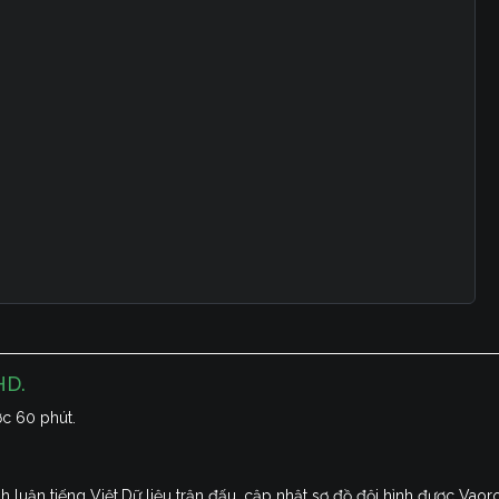
HD.
c 60 phút.
 luận tiếng Việt.
Dữ liệu trận đấu, cập nhật sơ đồ đội hình được Vaor