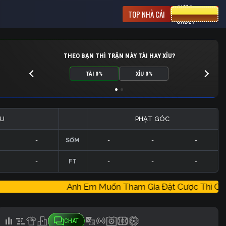
CƯỢC
TOP NHÀ CÁI
8XBET
THEO BẠN THÌ TRẬN NÀY TÀI HAY XỈU?
TÀI 0%
XỈU 0%
ỈU
PHẠT GÓC
-
SỚM
-
-
-
-
FT
-
-
-
Anh Em Muốn Tham Gia Đặt Cược Thì C
CHAT