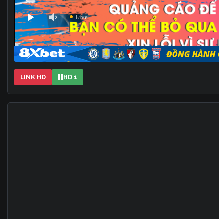
LINK HD
HD 1