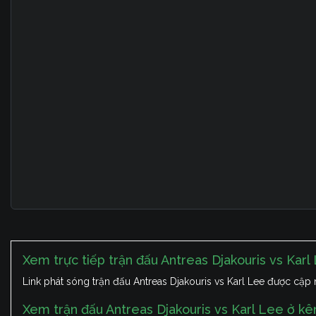
Xem trực tiếp trận đấu Antreas Djakouris vs Karl 
Link phát sóng trận đấu Antreas Djakouris vs Karl Lee được cập 
Xem trận đấu Antreas Djakouris vs Karl Lee ở kê