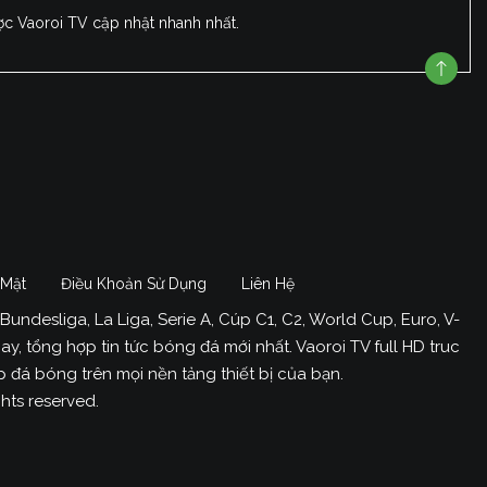
ược Vaoroi TV cập nhật nhanh nhất.
 Mật
Điều Khoản Sử Dụng
Liên Hệ
Bundesliga, La Liga, Serie A, Cúp C1, C2, World Cup, Euro, V-
ay, tổng hợp tin tức bóng đá mới nhất. Vaoroi TV full HD truc
đá bóng trên mọi nền tảng thiết bị của bạn.
hts reserved.