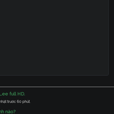
Lee full HD.
nhật trước 60 phút.
nh nào?