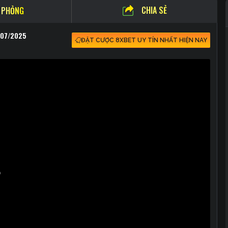
CHIA SẺ
 PHỎNG
/07/2025
ĐẶT CƯỢC 8XBET UY TÍN NHẤT HIỆN NAY