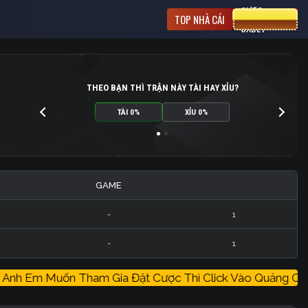
CƯỢC
TOP NHÀ CÁI
8XBET
THEO BẠN THÌ TRẬN NÀY TÀI HAY XỈU?
TÀI 0%
XỈU 0%
GAME
-
1
-
1
h Em Muốn Tham Gia Đặt Cược Thì Click Vào Quản