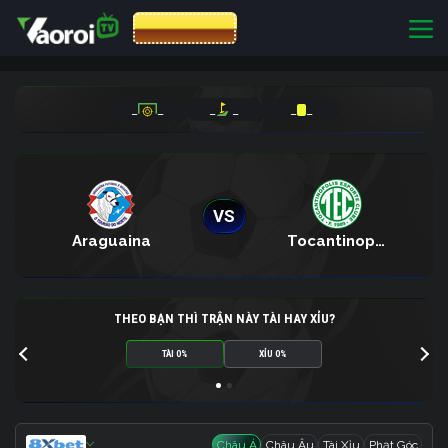
CƯỢC 8XBET
_
_
_
_
_
_
VS
Araguaina
Tocantinopolis
THEO BẠN THÌ TRẬN NÀY TÀI HAY XỈU?
TÀI 0%
XỈU 0%
Châu Á
Châu Âu
Tài Xỉu
Phạt Góc