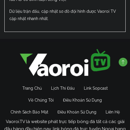
Dữ liệu trận đấu, cập nhật sơ đồ đội hình được Vaoroi TV
cập nhật nhanh nhất.
Trang Chủ
Lịch Thi Đấu
Link Sopcast
Về Chúng Tôi
Điều Khoản Sử Dụng
Chính Sách Bảo Mật
Điều Khoản Sử Dụng
Liên Hệ
Vaoroi.TV là website phát trực tiếp bóng đá tất cả các giải
đấu hàng đầu hiện nay, link bóng đá trực tuyến Ngoại hạng