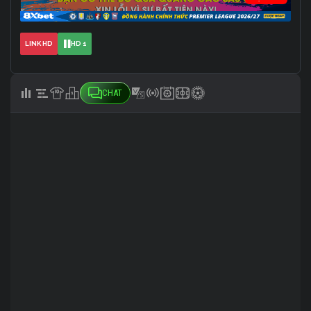
LINK HD
HD 1
CHAT