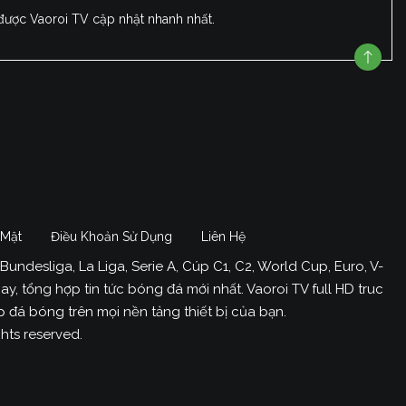
 được Vaoroi TV cập nhật nhanh nhất.
 Mật
Điều Khoản Sử Dụng
Liên Hệ
Bundesliga, La Liga, Serie A, Cúp C1, C2, World Cup, Euro, V-
ay, tổng hợp tin tức bóng đá mới nhất. Vaoroi TV full HD truc
đá bóng trên mọi nền tảng thiết bị của bạn.
hts reserved.