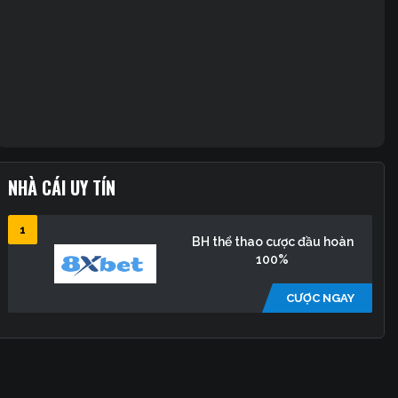
NHÀ CÁI UY TÍN
1
BH thể thao cược đầu hoàn
100%
CƯỢC NGAY