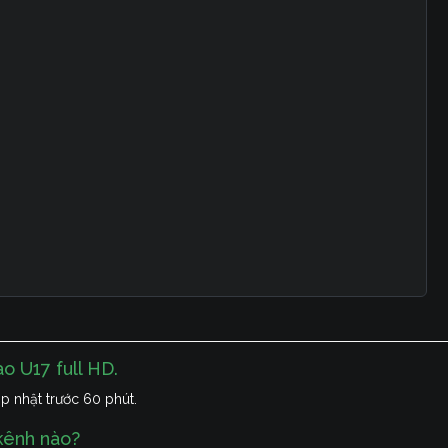
o U17 full HD.
p nhật trước 60 phút.
kênh nào?