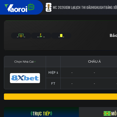
WC 2026
XEM LẠI
LỊCH THI ĐẤU
HIGHLIGHT
BẢNG XẾ
Bắc
_
_
_
_
_
_
CHÂU Á
Chọn Nhà Cái
HIỆP 1
-
-
FT
-
-
TRỰC TIẾP
MÔ