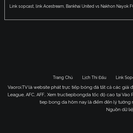
Link sopcast, link Acestream, Bankhai United vs Nakhon Nayok FC 
Trang Chủ
Lịch Thi Đấu
Link Sop
Vaoroi.TV là website phát trực tiếp bóng đá tất cả các giải 
League, AFC, AFF… Xem tructiepbongda tốc độ cao tại Vào Rồi 
tiep bong da hôm nay là điểm đến lý tưởng 
Nguồn dữ liệ