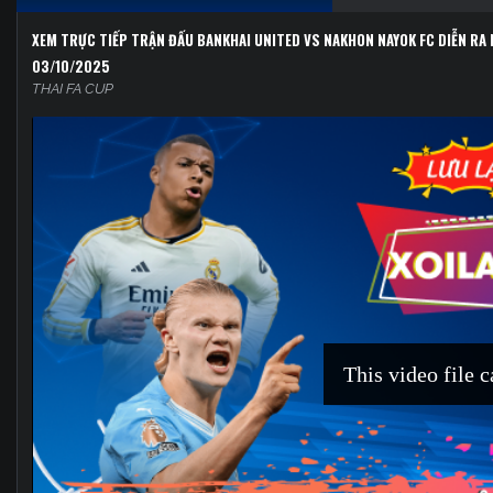
XEM TRỰC TIẾP TRẬN ĐẤU BANKHAI UNITED VS NAKHON NAYOK FC DIỄN RA 
03/10/2025
THAI FA CUP