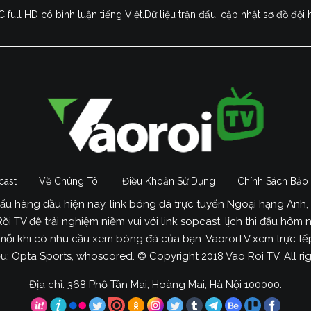
full HD có bình luận tiếng Việt.
Dữ liệu trận đấu, cập nhật sơ đồ đội
cast
Về Chúng Tôi
Điều Khoản Sử Dụng
Chính Sách Bảo
đấu hàng đầu hiện nay, link bóng đá trực tuyến Ngoại hạng Anh, 
TV để trải nghiệm niềm vui với link sopcast, lịch thi đấu hôm n
mỗi khi có nhu cầu xem bóng đá của bạn. VaoroiTV xem trực tếp 
u: Opta Sports, whoscored. © Copyright 2018 Vao Roi TV. All rig
Địa chỉ: 368 Phố Tân Mai, Hoàng Mai, Hà Nội 100000.