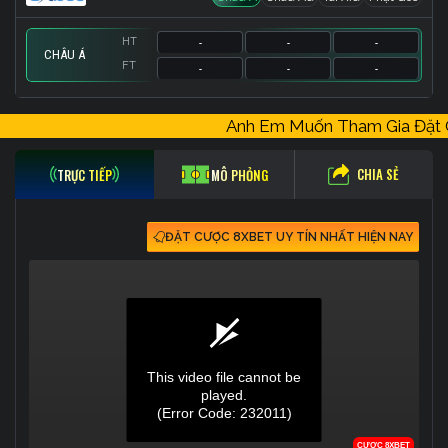
HT
-
-
-
CHÂU Á
FT
-
-
-
HT
HT
HT
-
-
-
-
-
-
-
-
-
Anh Em Muốn Tham Gia Đặ
FT
FT
FT
-
-
-
-
-
-
-
-
-
CHIA SẺ
TRỰC TIẾP
MÔ PHỎNG
ĐẶT CƯỢC 8XBET UY TÍN NHẤT HIỆN NAY