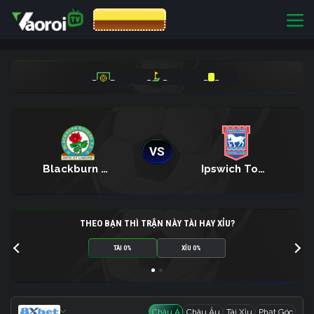
CƯỢC 8XBET
_
_
_
_
_
_
VS
Blackburn Rovers
Ipswich Town
THEO BẠN THÌ TRẬN NÀY TÀI HAY XỈU?
TÀI 0%
XỈU 0%
Châu Á
Châu Âu
Tài Xỉu
Phạt Góc