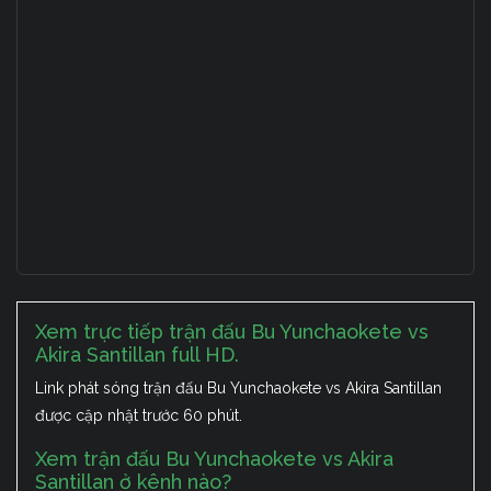
Xem trực tiếp trận đấu Bu Yunchaokete vs
Akira Santillan full HD.
Link phát sóng trận đấu Bu Yunchaokete vs Akira Santillan
được cập nhật trước 60 phút.
Xem trận đấu Bu Yunchaokete vs Akira
Santillan ở kênh nào?