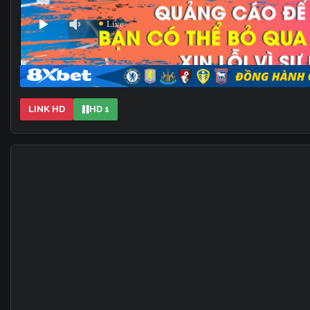
LINK HD
HD 1