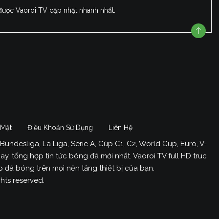
 được Vaoroi TV cập nhật nhanh nhất.
 Mật
Điều Khoản Sử Dụng
Liên Hệ
Bundesliga, La Liga, Serie A, Cúp C1, C2, World Cup, Euro, V-
ay, tổng hợp tin tức bóng đá mới nhất. Vaoroi TV full HD truc
đá bóng trên mọi nền tảng thiết bị của bạn.
hts reserved.