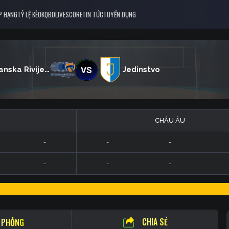
P HẠNG
TỶ LỆ KÈO
KQBD
LIVESCORE
TIN TỨC
TUYỂN DỤNG
Budvanska Rivijera
VS
Jedinstvo
CHÂU ÂU
-
-
-
-
-
-
CHIA SẺ
 PHỎNG