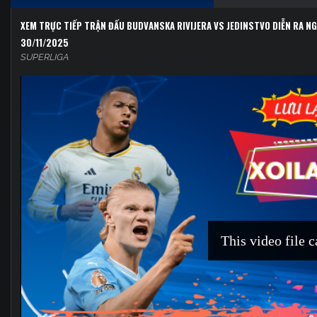
XEM TRỰC TIẾP TRẬN ĐẤU BUDVANSKA RIVIJERA VS JEDINSTVO DIỄN RA NG
30/11/2025
SUPERLIGA