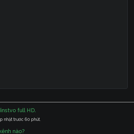
instvo full HD.
p nhật trước 60 phút.
 kênh nào?