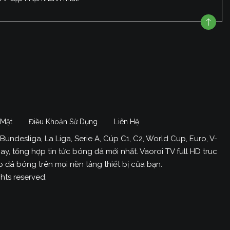
 Mật
Điều Khoản Sử Dụng
Liên Hệ
Bundesliga, La Liga, Serie A, Cúp C1, C2, World Cup, Euro, V-
ay, tổng hợp tin tức bóng đá mới nhất. Vaoroi TV full HD truc
đá bóng trên mọi nền tảng thiết bị của bạn.
hts reserved.