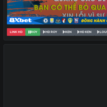
LINK HD
ROY
HD ROY
KEN
HD KEN
LOU