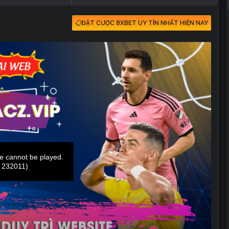
ĐẶT CƯỢC 8XBET UY TÍN NHẤT HIỆN NAY