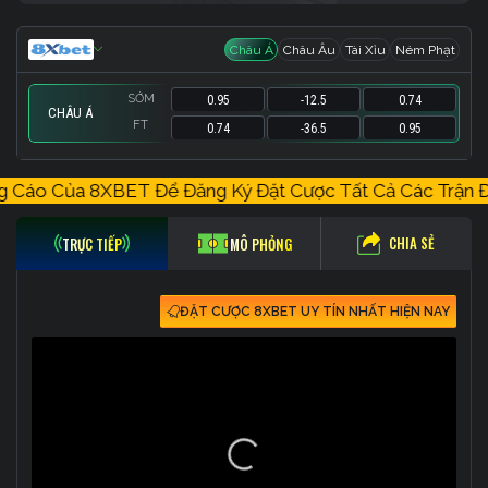
Châu Á
Châu Âu
Tài Xỉu
Ném Phạt
SỚM
0.95
-12.5
0.74
CHÂU Á
FT
0.74
-36.5
0.95
SỚM
SỚM
SỚM
0.83
6.5
-
173.5
0
-
0.83
1.1
-
o Quảng Cáo Của 8XBET Để Đăng Ký Đặt Cược Tất 
FT
FT
FT
0.86
18
-
197.5
0
-
0.8
1
-
CHIA SẺ
TRỰC TIẾP
MÔ PHỎNG
ĐẶT CƯỢC 8XBET UY TÍN NHẤT HIỆN NAY