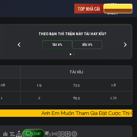
CƯỢC
TOP NHÀ CÁI
8XBET
THEO BẠN THÌ TRẬN NÀY TÀI HAY XỈU?
TÀI 0%
XỈU 0%
TÀI XỈU
.08
1.9
73.5
1.8
1
2
65.5
1.72
Anh Em Muốn Tham Gia Đặt Cược Thì C
CHAT