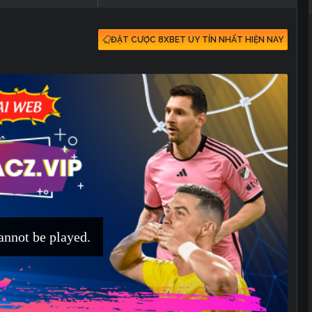
ĐẶT CƯỢC 8XBET UY TÍN NHẤT HIỆN NAY