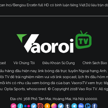
can Inci/Bengisu Ercetin full HD có bình luận tiếng Việt.
Dữ liệu trận 
cast
Về Chúng Tôi
Điều Khoản Sử Dụng
Chính Sách Bảo
đấu hàng đầu hiện nay, link bóng đá trực tuyến Ngoại hạng Anh, 
TV để trải nghiệm niềm vui với link sopcast, lịch thi đấu hôm n
mỗi khi có nhu cầu xem bóng đá của bạn. VaoroiTV xem trực tếp 
u: Opta Sports, whoscored. © Copyright 2018 Vao Roi TV. All rig
Địa chỉ: 368 Phố Tân Mai, Hoàng Mai, Hà Nội 100000.