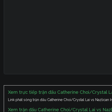
Xem trực tiếp trận đấu Catherine Choi/Crystal La
Link phát sóng trận đấu Catherine Choi/Crystal Lai vs Nazlican 
Xem trận đấu Catherine Choi/Crystal Lai vs Nazl