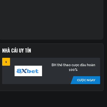
NHÀ CÁI UY TÍN
1
BH thể thao cược đầu hoàn
100%
CƯỢC NGAY