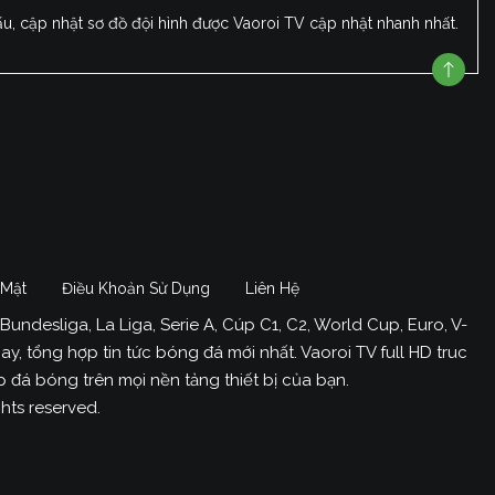
đấu, cập nhật sơ đồ đội hình được Vaoroi TV cập nhật nhanh nhất.
 Mật
Điều Khoản Sử Dụng
Liên Hệ
Bundesliga, La Liga, Serie A, Cúp C1, C2, World Cup, Euro, V-
ay, tổng hợp tin tức bóng đá mới nhất. Vaoroi TV full HD truc
đá bóng trên mọi nền tảng thiết bị của bạn.
hts reserved.