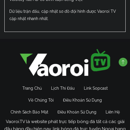
Dữ liệu trận đấu, cập nhật sơ đồ đội hình được Vaoroi TV
cập nhật nhanh nhất.
Trang Chủ
Lịch Thi Đấu
Link Sopcast
Về Chúng Tôi
Điều Khoản Sử Dụng
Chính Sách Bảo Mật
Điều Khoản Sử Dụng
Liên Hệ
Vaoroi.TV là website phát trực tiếp bóng đá tất cả các giải
đấu hàng đầu hiện nay, link bóng đá trực tuyến Ngoại hạng