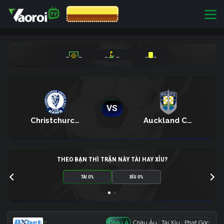
CƯỢC 8XBET
_
_
_
_
_
_
VS
Christchurch United
Auckland City
THEO BẠN THÌ TRẬN NÀY TÀI HAY XỈU?
TÀI 0%
XỈU 0%
Châu Á
Châu Âu
Tài Xỉu
Phạt Góc