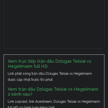
Xem trực tiếp trận đấu Dziugas Telsiai vs
Hegelmann full HD.
Link phát sóng trận đấu Dziugas Telsiai vs Hegelmann
được cập nhật trước 60 phút.
Xem trận đấu Dziugas Telsiai vs Hegelmann
ở kênh nào?
Link sopcast, link Acestream, Dziugas Telsiai vs Hegelmann
full HD có bình luận tiếng Việt.