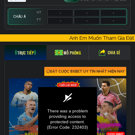
HT
-
-
-
CHÂU Á
FT
-
-
-
HT
HT
HT
-
-
-
-
-
-
-
-
-
Anh Em Muốn Tham Gia Đặ
FT
FT
FT
-
-
-
-
-
-
-
-
-
CHIA SẺ
TRỰC TIẾP
MÔ PHỎNG
ĐẶT CƯỢC 8XBET UY TÍN NHẤT HIỆN NAY