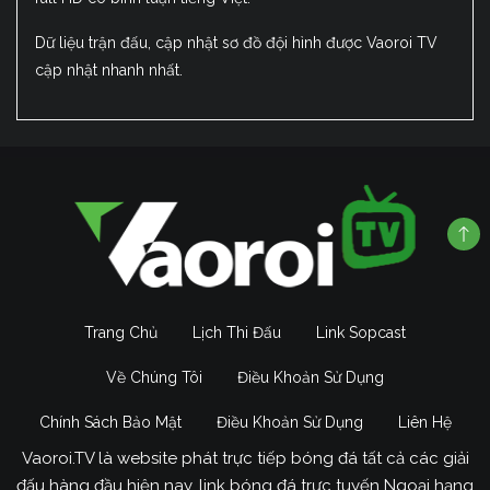
Dữ liệu trận đấu, cập nhật sơ đồ đội hình được Vaoroi TV
cập nhật nhanh nhất.
Trang Chủ
Lịch Thi Đấu
Link Sopcast
Về Chúng Tôi
Điều Khoản Sử Dụng
Chính Sách Bảo Mật
Điều Khoản Sử Dụng
Liên Hệ
Vaoroi.TV là website phát trực tiếp bóng đá tất cả các giải
đấu hàng đầu hiện nay, link bóng đá trực tuyến Ngoại hạng