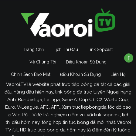
Trang Chủ
Lịch Thi Đấu
Link Sopcast
Về Chúng Tôi
Điều Khoản Sử Dụng
Chính Sách Bảo Mật
Điều Khoản Sử Dụng
Liên Hệ
Vaoroi.TV là website phát trực tiếp bóng đá tất cả các giải
đấu hàng đầu hiện nay, link bóng đá trực tuyến Ngoại hạng
Anh, Bundesliga, La Liga, Serie A, Cúp C1, C2, World Cup,
Euro, V-League, AFC, AFF… Xem tructiepbongda tốc độ cao
tại Vào Rồi TV để trải nghiệm niềm vui với link sopcast, lịch
thi đấu hôm nay, tổng hợp tin tức bóng đá mới nhất. Vaoroi
TV full HD truc tiep bong da hôm nay là điểm đến lý tưởng