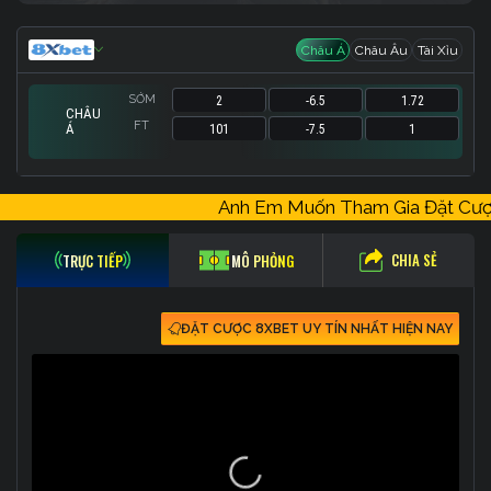
Châu Á
Châu Âu
Tài Xỉu
SỚM
2
-6.5
1.72
CHÂU
FT
Á
101
-7.5
1
SỚM
SỚM
1.83
7
17.5
-
1.08
1.83
Anh Em Muốn Tham Gia Đặt C
FT
FT
101
101
16.5
-
1
1
CHIA SẺ
TRỰC TIẾP
MÔ PHỎNG
ĐẶT CƯỢC 8XBET UY TÍN NHẤT HIỆN NAY