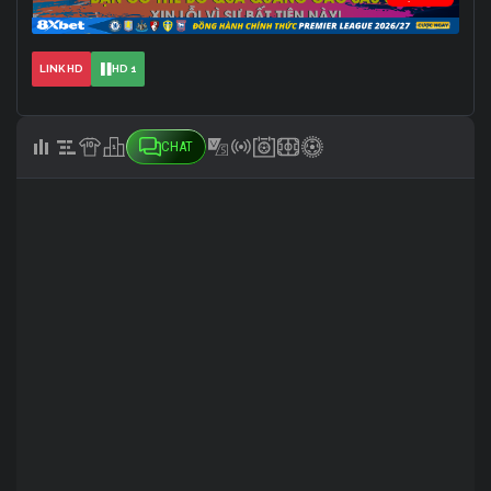
LINK HD
HD 1
CHAT