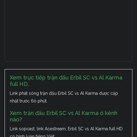
Xem trực tiếp trận đấu Erbil SC vs Al Karma
full HD.
Link phát sóng trận đấu Erbil SC vs Al Karma được cập
nhật trước 60 phút.
Xem trận đấu Erbil SC vs Al Karma ở kênh
nào?
Link sopcast, link Acestream, Erbil SC vs Al Karma full HD
có bình luận tiếng Việt.