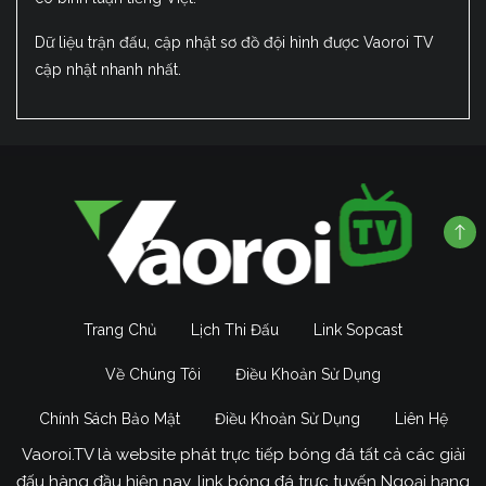
Dữ liệu trận đấu, cập nhật sơ đồ đội hình được Vaoroi TV
cập nhật nhanh nhất.
Trang Chủ
Lịch Thi Đấu
Link Sopcast
Về Chúng Tôi
Điều Khoản Sử Dụng
Chính Sách Bảo Mật
Điều Khoản Sử Dụng
Liên Hệ
Vaoroi.TV là website phát trực tiếp bóng đá tất cả các giải
đấu hàng đầu hiện nay, link bóng đá trực tuyến Ngoại hạng