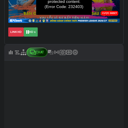
LINK HD
HD 1
CHAT