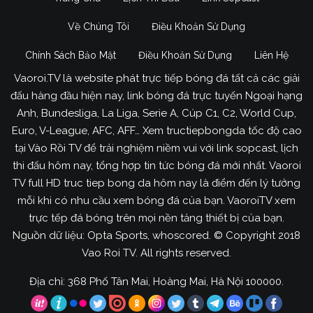
Về Chúng Tôi
Điều Khoản Sử Dụng
Chính Sách Bảo Mật
Điều Khoản Sử Dụng
Liên Hệ
Vaoroi.TV là website phát trực tiếp bóng đá tất cả các giải
đấu hàng đầu hiện nay, link bóng đá trực tuyến Ngoại hạng
Anh, Bundesliga, La Liga, Serie A, Cúp C1, C2, World Cup,
Euro, V-League, AFC, AFF… Xem tructiepbongda tốc độ cao
tại Vào Rồi TV để trải nghiệm niềm vui với link sopcast, lịch
thi đấu hôm nay, tổng hợp tin tức bóng đá mới nhất. Vaoroi
TV full HD truc tiep bong da hôm nay là điểm đến lý tưởng
mỗi khi có nhu cầu xem bóng đá của bạn. VaoroiTV xem
trực tếp đá bóng trên mọi nền tảng thiết bị của bạn.
Nguồn dữ liệu: Opta Sports, whoscored. © Copyright 2018
Vao Roi TV. All rights reserved.
Địa chỉ: 368 Phố Tân Mai, Hoàng Mai, Hà Nội 100000.