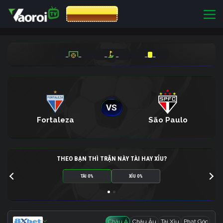
CƯỢC 8XBET
_
_
_
_
_
_
VS
Fortaleza
São Paulo
THEO BẠN THÌ TRẬN NÀY TÀI HAY XỈU?
TÀI 0%
XỈU 0%
Châu Á
Châu Âu
Tài Xỉu
Phạt Góc