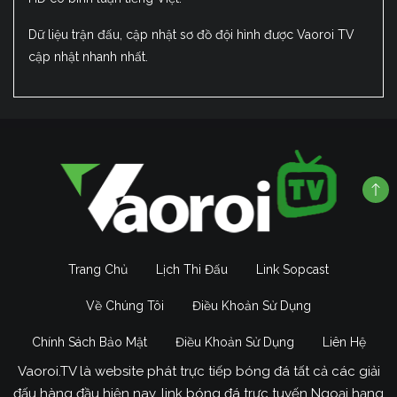
Dữ liệu trận đấu, cập nhật sơ đồ đội hình được Vaoroi TV
cập nhật nhanh nhất.
Trang Chủ
Lịch Thi Đấu
Link Sopcast
Về Chúng Tôi
Điều Khoản Sử Dụng
Chính Sách Bảo Mật
Điều Khoản Sử Dụng
Liên Hệ
Vaoroi.TV là website phát trực tiếp bóng đá tất cả các giải
đấu hàng đầu hiện nay, link bóng đá trực tuyến Ngoại hạng