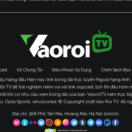
cast
Về Chúng Tôi
Điều Khoản Sử Dụng
Chính Sách Bảo
đấu hàng đầu hiện nay, link bóng đá trực tuyến Ngoại hạng Anh, 
TV để trải nghiệm niềm vui với link sopcast, lịch thi đấu hôm n
mỗi khi có nhu cầu xem bóng đá của bạn. VaoroiTV xem trực tếp 
u: Opta Sports, whoscored. © Copyright 2018 Vao Roi TV. All rig
Địa chỉ: 368 Phố Tân Mai, Hoàng Mai, Hà Nội 100000.