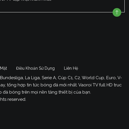
 Mật
Điều Khoản Sử Dụng
Liên Hệ
Bundesliga, La Liga, Serie A, Cúp C1, C2, World Cup, Euro, V-
ay, tổng hợp tin tức bóng đá mới nhất. Vaoroi TV full HD truc
đá bóng trên mọi nền tảng thiết bị của bạn.
hts reserved.