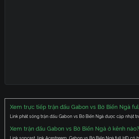
Xem trực tiếp trận đấu Gabon vs Bờ Biển Ngà ful
Link phát sóng trận đấu Gabon vs Bờ Biển Ngà được cập nhật tr
Xem trận đấu Gabon vs Bờ Biển Ngà ở kênh nào
Link sopcast, link Acestream, Gabon vs Bờ Biển Ngà full HD có bì