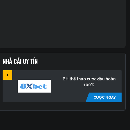
NHÀ CÁI UY TÍN
1
BH thể thao cược đầu hoàn
100%
CƯỢC NGAY