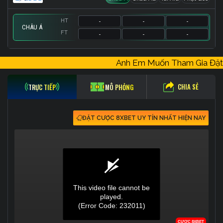
HT
-
-
-
CHÂU Á
FT
-
-
-
HT
HT
HT
-
-
-
-
-
-
-
-
-
Anh Em Muốn Tham Gia Đ
FT
FT
FT
-
-
-
-
-
-
-
-
-
CHIA SẺ
TRỰC TIẾP
MÔ PHỎNG
ĐẶT CƯỢC 8XBET UY TÍN NHẤT HIỆN NAY