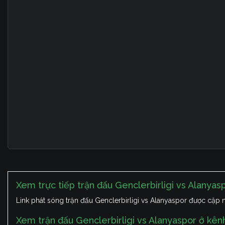
Xem trực tiếp trận đấu Genclerbirligi vs Alanyasp
Link phát sóng trận đấu Genclerbirligi vs Alanyaspor được cập n
Xem trận đấu Genclerbirligi vs Alanyaspor ở kên