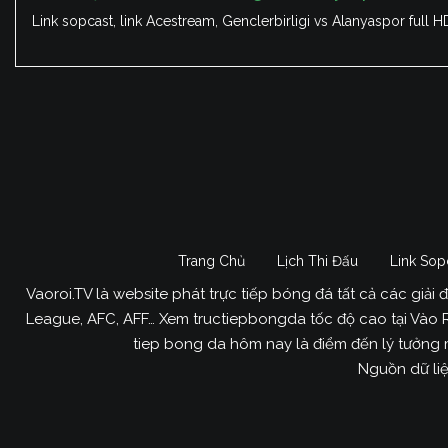
Link sopcast, link Acestream, Genclerbirligi vs Alanyaspor full H
Trang Chủ
Lịch Thi Đấu
Link Sop
Vaoroi.TV là website phát trực tiếp bóng đá tất cả các giải 
League, AFC, AFF… Xem tructiepbongda tốc độ cao tại Vào Rồi 
tiep bong da hôm nay là điểm đến lý tưởng 
Nguồn dữ liệ