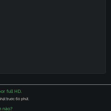
or full HD.
hật trước 60 phút.
h nào?