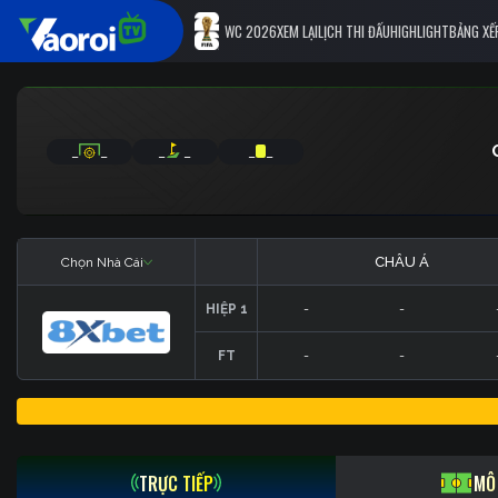
WC 2026
XEM LẠI
LỊCH THI ĐẤU
HIGHLIGHT
BẢNG XẾ
_
_
_
_
_
_
CHÂU Á
Chọn Nhà Cái
HIỆP 1
-
-
FT
-
-
TRỰC TIẾP
MÔ