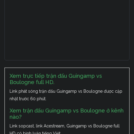
Xem trực tiếp trận đấu Guingamp vs
Boulogne full HD.
Link phát sóng trận đấu Guingamp vs Boulogne được cập
nhật trước 60 phút.
Xem trận đấu Guingamp vs Boulogne ở kênh
nào?
Link sopcast, link Acestream, Guingamp vs Boulogne full
HD có bình luận tiếng Việt.