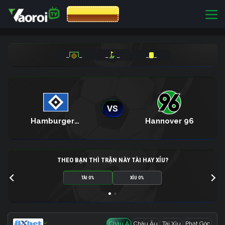
CƯỢC 8XBET
_
_
_
_
_
_
VS
Hamburger SV
Hannover 96
THEO BẠN THÌ TRẬN NÀY TÀI HAY XỈU?
TÀI 0%
XỈU 0%
Châu Á
Châu Âu
Tài Xỉu
Phạt Góc