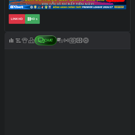
LINK HD
HD 1
CHAT