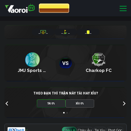
CƯỢC 8XBET
_
_
_
_
_
_
VS
JMJ Sports Club
Charkop FC
THEO BẠN THÌ TRẬN NÀY TÀI HAY XỈU?
TÀI 0%
XỈU 0%
Châu Á
Châu Âu
Tài Xỉu
Phạt Góc