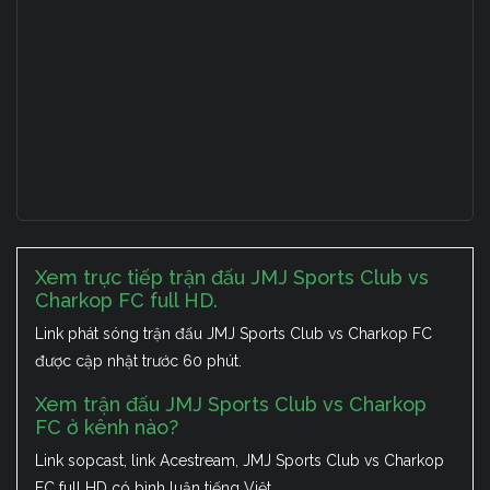
Xem trực tiếp trận đấu JMJ Sports Club vs
Charkop FC full HD.
Link phát sóng trận đấu JMJ Sports Club vs Charkop FC
được cập nhật trước 60 phút.
Xem trận đấu JMJ Sports Club vs Charkop
FC ở kênh nào?
Link sopcast, link Acestream, JMJ Sports Club vs Charkop
FC full HD có bình luận tiếng Việt.