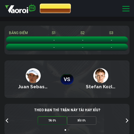
CƯỢC 8XBET
BẢNG ĐIỂM
S1
S2
S3
Juan Sebastian Gomez
-
-
-
Stefan Kozlov
-
-
-
VS
Juan Sebastian Gomez
Stefan Kozlov
THEO BẠN THÌ TRẬN NÀY TÀI HAY XỈU?
TÀI 0%
XỈU 0%