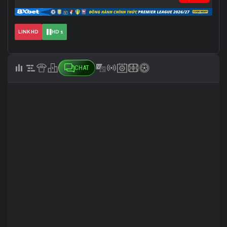
LINK HD
HD 1
CHAT