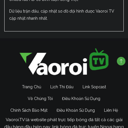
Dữ liệu trận đấu, cập nhật sơ đồ đội hình được Vaoroi TV
cập nhật nhanh nhất.
Trang Chủ
Lịch Thi Đấu
Link Sopcast
Về Chúng Tôi
Điều Khoản Sử Dụng
Chính Sách Bảo Mật
Điều Khoản Sử Dụng
Liên Hệ
Vaoroi.TV là website phát trực tiếp bóng đá tất cả các giải
đấu hàng đầu hiện nay, link bóng đá trực tuyến Ngoại hạng