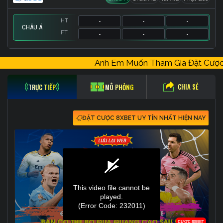
HT
-
-
-
CHÂU Á
FT
-
-
-
HT
HT
HT
-
-
-
-
-
-
-
-
-
Anh Em Muốn Tham Gia Đặt Cư
FT
FT
FT
-
-
-
-
-
-
-
-
-
CHIA SẺ
TRỰC TIẾP
MÔ PHỎNG
ĐẶT CƯỢC 8XBET UY TÍN NHẤT HIỆN NAY