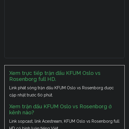
Xem trực tiếp trận đấu KFUM Oslo vs
Rosenborg full HD.
Link phát sóng trận đấu KFUM Oslo vs Rosenborg được
cập nhật trước 60 phút.
Xem trận đấu KFUM Oslo vs Rosenborg ở
kênh nào?
Link sopcast, link Acestream, KFUM Oslo vs Rosenborg full
HD có bình luận tiếng Việt.