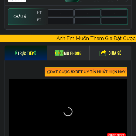
HT
-
-
-
CHÂU Á
FT
-
-
-
HT
HT
HT
-
-
-
-
-
-
-
-
-
Anh Em Muốn Tham Gia Đặt Cư
FT
FT
FT
-
-
-
-
-
-
-
-
-
CHIA SẺ
TRỰC TIẾP
MÔ PHỎNG
ĐẶT CƯỢC 8XBET UY TÍN NHẤT HIỆN NAY