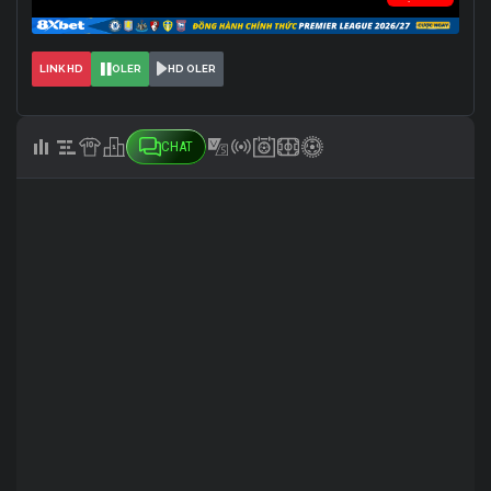
LINK HD
OLER
HD OLER
CHAT