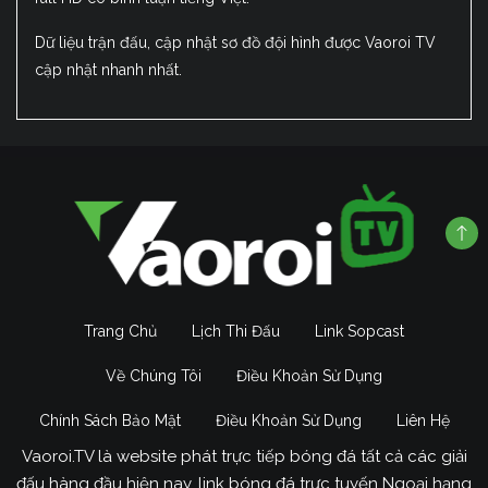
Dữ liệu trận đấu, cập nhật sơ đồ đội hình được Vaoroi TV
cập nhật nhanh nhất.
Trang Chủ
Lịch Thi Đấu
Link Sopcast
Về Chúng Tôi
Điều Khoản Sử Dụng
Chính Sách Bảo Mật
Điều Khoản Sử Dụng
Liên Hệ
Vaoroi.TV là website phát trực tiếp bóng đá tất cả các giải
đấu hàng đầu hiện nay, link bóng đá trực tuyến Ngoại hạng