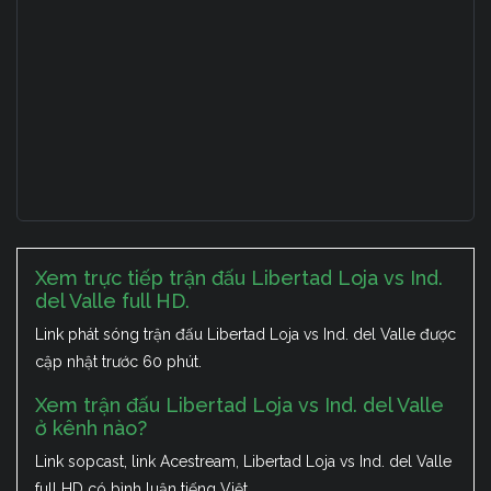
Xem trực tiếp trận đấu Libertad Loja vs Ind.
del Valle full HD.
Link phát sóng trận đấu Libertad Loja vs Ind. del Valle được
cập nhật trước 60 phút.
Xem trận đấu Libertad Loja vs Ind. del Valle
ở kênh nào?
Link sopcast, link Acestream, Libertad Loja vs Ind. del Valle
full HD có bình luận tiếng Việt.