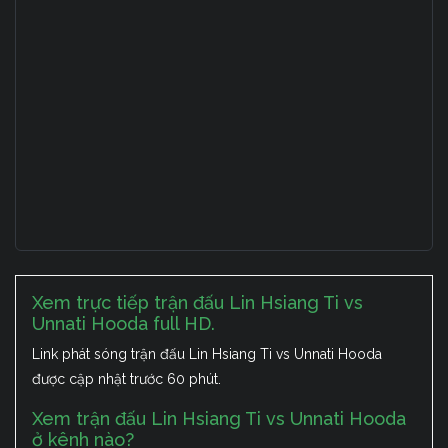
Xem trực tiếp trận đấu Lin Hsiang Ti vs
Unnati Hooda full HD.
Link phát sóng trận đấu Lin Hsiang Ti vs Unnati Hooda
được cập nhật trước 60 phút.
Xem trận đấu Lin Hsiang Ti vs Unnati Hooda
ở kênh nào?