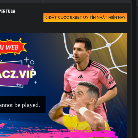
 PERTUSA
ĐẶT CƯỢC 8XBET UY TÍN NHẤT HIỆN NAY