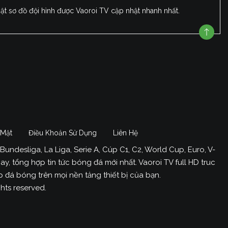
hật sơ đồ đội hình được Vaoroi TV cập nhật nhanh nhất.
 Mật
Điều Khoản Sử Dụng
Liên Hệ
Bundesliga, La Liga, Serie A, Cúp C1, C2, World Cup, Euro, V-
ay, tổng hợp tin tức bóng đá mới nhất. Vaoroi TV full HD truc
đá bóng trên mọi nền tảng thiết bị của bạn.
hts reserved.