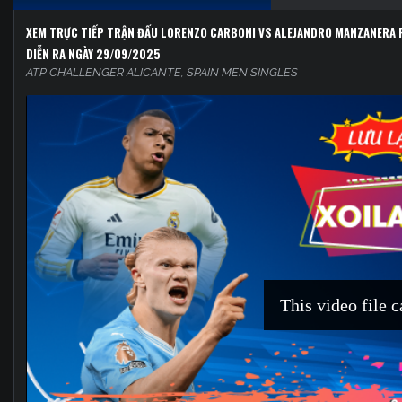
XEM TRỰC TIẾP TRẬN ĐẤU LORENZO CARBONI VS ALEJANDRO MANZANERA
DIỄN RA NGÀY 29/09/2025
ATP CHALLENGER ALICANTE, SPAIN MEN SINGLES