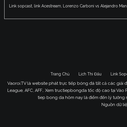
Link sopcast, link Acestream, Lorenzo Carboni vs Alejandro Manz
Trang Chủ
Lịch Thi Đấu
Link Sop
Vaoroi.TV là website phát trực tiếp bóng đá tất cả các giải 
League, AFC, AFF… Xem tructiepbongda tốc độ cao tại Vào Rồi 
tiep bong da hôm nay là điểm đến lý tưởng 
Nguồn dữ liệ