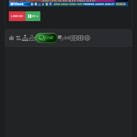
LINK HD
HD 1
CHAT