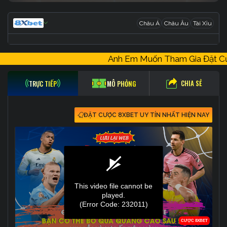
Châu Á
Châu Âu
Tài Xỉu
SỚM
SỚM
SỚM
-
-
-
-
-
-
-
-
-
Anh Em Muốn Tham Gia Đặt 
FT
FT
FT
-
-
-
-
-
-
-
-
-
CHIA SẺ
TRỰC TIẾP
MÔ PHỎNG
ĐẶT CƯỢC 8XBET UY TÍN NHẤT HIỆN NAY