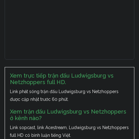
Xem trực tiếp trận đấu Ludwigsburg vs
Netzhoppers full HD.
Link phát sóng trận đấu Ludwigsburg vs Netzhoppers
được cập nhật trước 60 phút.
Xem trận đấu Ludwigsburg vs Netzhoppers
ở kênh nào?
Link sopcast, link Acestream, Ludwigsburg vs Netzhoppers
full HD có bình luận tiếng Việt.