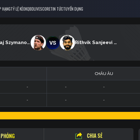
P HẠNG
TỶ LỆ KÈO
KQBD
LIVESCORE
TIN TỨC
TUYỂN DỤNG
Mikolaj Szymanowski
VS
Rithvik Sanjeevi Satish Kumar
CHÂU ÂU
-
-
-
-
-
-
CHIA SẺ
 PHỎNG