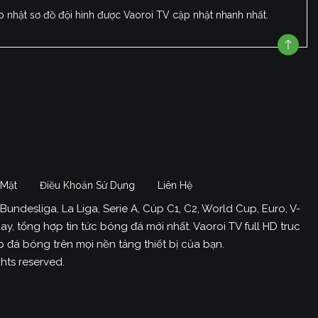
ập nhật sơ đồ đội hình được Vaoroi TV cập nhật nhanh nhất.
 Mật
Điều Khoản Sử Dụng
Liên Hệ
Bundesliga, La Liga, Serie A, Cúp C1, C2, World Cup, Euro, V-
ay, tổng hợp tin tức bóng đá mới nhất. Vaoroi TV full HD truc
đá bóng trên mọi nền tảng thiết bị của bạn.
hts reserved.