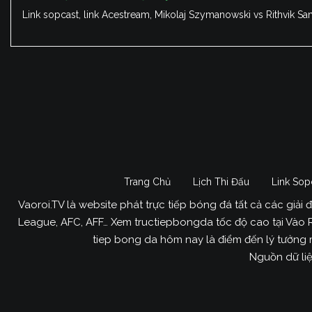
Link sopcast, link Acestream, Mikolaj Szymanowski vs Rithvik Sanj
Trang Chủ
Lịch Thi Đấu
Link Sop
Vaoroi.TV là website phát trực tiếp bóng đá tất cả các giải 
League, AFC, AFF… Xem tructiepbongda tốc độ cao tại Vào Rồi 
tiep bong da hôm nay là điểm đến lý tưởng 
Nguồn dữ liệ