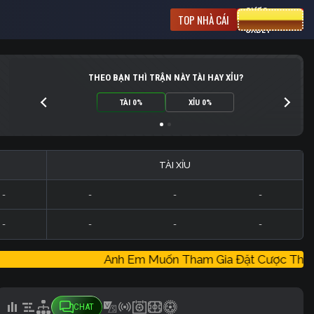
CƯỢC
TOP NHÀ CÁI
8XBET
THEO BẠN THÌ TRẬN NÀY TÀI HAY XỈU?
TÀI 0%
XỈU 0%
TÀI XỈU
-
-
-
-
-
-
-
-
Anh Em Muốn Tham Gia Đặt Cược Thì
CHAT