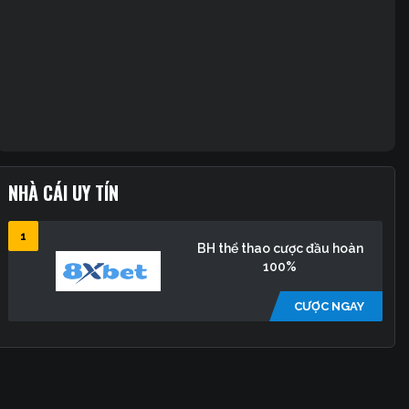
NHÀ CÁI UY TÍN
1
BH thể thao cược đầu hoàn
100%
CƯỢC NGAY