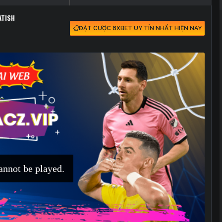
ATISH
ĐẶT CƯỢC 8XBET UY TÍN NHẤT HIỆN NAY