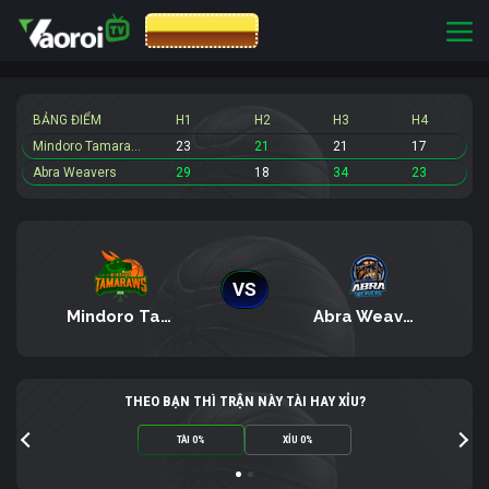
CƯỢC 8XBET
BẢNG ĐIỂM
H1
H2
H3
H4
Mindoro Tamaraws
23
21
21
17
Abra Weavers
29
18
34
23
VS
Mindoro Tamaraws
Abra Weavers
THEO BẠN THÌ TRẬN NÀY TÀI HAY XỈU?
TÀI 0%
XỈU 0%