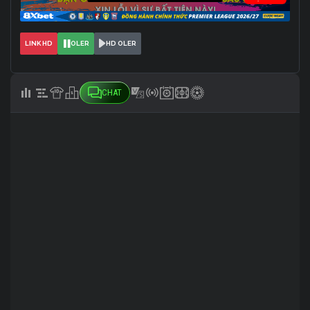
LINK HD
OLER
HD OLER
CHAT