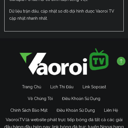
Dữ liệu trận đấu, cập nhật sơ đồ đội hình được Vaoroi TV
cập nhật nhanh nhất.
Trang Chủ
Lịch Thi Đấu
Link Sopcast
Về Chúng Tôi
Điều Khoản Sử Dụng
Chính Sách Bảo Mật
Điều Khoản Sử Dụng
Liên Hệ
Vaoroi.TV là website phát trực tiếp bóng đá tất cả các giải
đấu hàng đầu hiện nay, link bóng đá trực tuyến Ngoại hạng