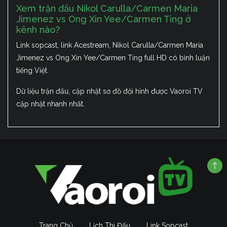
Xem trận đấu Nikol Carulla/Carmen Maria
Jimenez vs Ong Xin Yee/Carmen Ting ở
kênh nào?
Link sopcast, link Acestream, Nikol Carulla/Carmen Maria
Jimenez vs Ong Xin Yee/Carmen Ting full HD có bình luận
tiếng Việt.
Dữ liệu trận đấu, cập nhật sơ đồ đội hình được Vaoroi TV
cập nhật nhanh nhất.
Trang Chủ
Lịch Thi Đấu
Link Sopcast