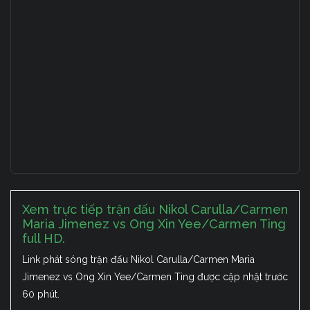
Xem trực tiếp trận đấu Nikol Carulla/Carmen
Maria Jimenez vs Ong Xin Yee/Carmen Ting
full HD.
Link phát sóng trận đấu Nikol Carulla/Carmen Maria
Jimenez vs Ong Xin Yee/Carmen Ting được cập nhật trước
60 phút.