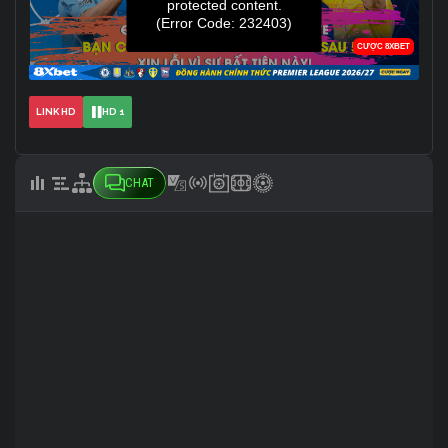
LINK HD
HD 1
CHAT