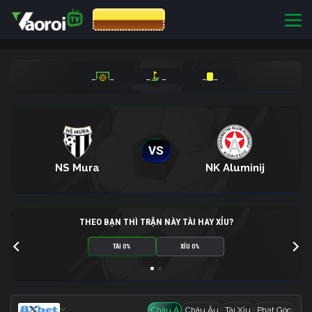
CƯỢC 8XBET
_
_
_
_
_
_
VS
NS Mura
NK Aluminij
THEO BẠN THÌ TRẬN NÀY TÀI HAY XỈU?
TÀI 0%
XỈU 0%
Châu Á
Châu Âu
Tài Xỉu
Phạt Góc