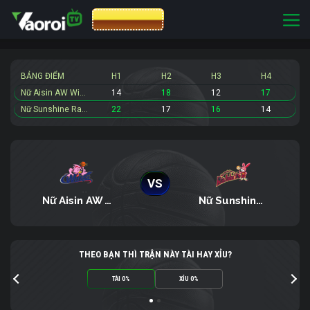
CƯỢC 8XBET
BẢNG ĐIỂM
H1
H2
H3
H4
Nữ Aisin AW Wings
14
18
12
17
Nữ Sunshine Rabbits
22
17
16
14
VS
Nữ Aisin AW Wings
Nữ Sunshine Rabbits
THEO BẠN THÌ TRẬN NÀY TÀI HAY XỈU?
TÀI 0%
XỈU 0%